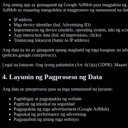
Ang aming app ay gumagamit ng Google AdMob para magpakita ng mg
AdMob ay maaaring mangolekta at magproseso ng sumusunod na dat
IP address
Mga device identifier (hal. Advertising ID)
Impormasyon ng device (modelo, operating system, laki ng scr
App interaction data (hal. ad impressions, clicks)
Tinatayang lokasyon (batay sa IP address)
Ang data na ito ay ginagamit upang maghatid ng mga kaugnay na adve
(policies.google.com/privacy).
Legal na batayan: Ang iyong pahintulot (Art. 6(1)(a) GDPR). Maaari 
4. Layunin ng Pagproseso ng Data
Ang data ay pinoproseso para sa mga sumusunod na layunin:
Pagbibigay at pagpapakita ng website
Pagtiyak ng teknikal na seguridad
Pagpapakita ng mga advertisement (Google AdMob)
Pagsukat ng performance ng advertising
Pagpapabuti ng aming mga serbisyo