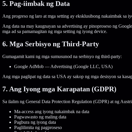
5. Pag-iimbak ng Data
Ang progreso ng laro at mga setting ay eksklusibong nakaimbak sa iy
Ang data na may kaugnayan sa advertising ay pinoproseso ng Google 
mga ad sa pamamagitan ng mga setting ng iyong device.
6. Mga Serbisyo ng Third-Party
Gumagamit kami ng mga sumusunod na serbisyo ng third-party:
Google AdMob — Advertising (Google LLC, USA)
Ang mga paglipat ng data sa USA ay sakop ng mga desisyon sa kasap
7. Ang Iyong mga Karapatan (GDPR)
Sa ilalim ng General Data Protection Regulation (GDPR) at ng Austr
Ma-access ang iyong nakaimbak na data
Pagwawasto ng maling data
Pagbura ng iyong data
Paglilimita ng pagproseso