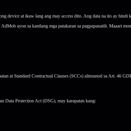
ong device at ikaw lang ang may access dito. Ang data na ito ay hindi 
AdMob ayon sa kanilang mga patakaran sa pagpapanatili. Maaari mong 
atan at Standard Contractual Clauses (SCCs) alinsunod sa Art. 46 GD
ian Data Protection Act (DSG), may karapatan kang: