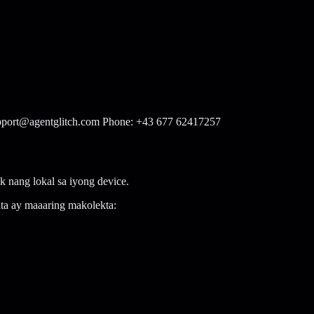
upport@agentglitch.com Phone: +43 677 62417257
ak nang lokal sa iyong device.
ta ay maaaring makolekta: