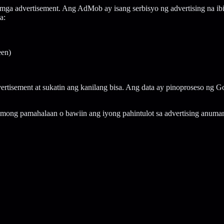
a advertisement. Ang AdMob ay isang serbisyo ng advertising na i
a:
een)
rtisement at sukatin ang kanilang bisa. Ang data ay pinoproseso ng G
mong pamahalaan o bawiin ang iyong pahintulot sa advertising anumang 