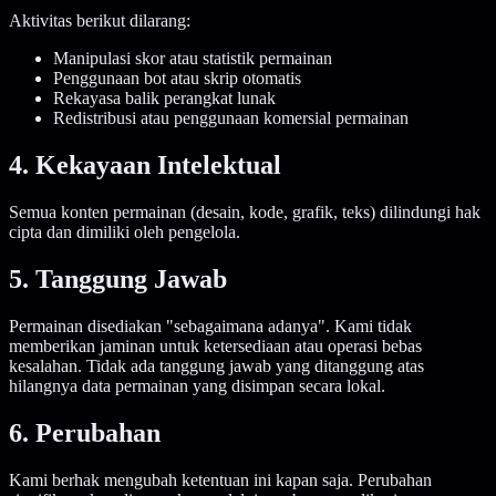
Aktivitas berikut dilarang:
Manipulasi skor atau statistik permainan
Penggunaan bot atau skrip otomatis
Rekayasa balik perangkat lunak
Redistribusi atau penggunaan komersial permainan
4. Kekayaan Intelektual
Semua konten permainan (desain, kode, grafik, teks) dilindungi hak
cipta dan dimiliki oleh pengelola.
5. Tanggung Jawab
Permainan disediakan "sebagaimana adanya". Kami tidak
memberikan jaminan untuk ketersediaan atau operasi bebas
kesalahan. Tidak ada tanggung jawab yang ditanggung atas
hilangnya data permainan yang disimpan secara lokal.
6. Perubahan
Kami berhak mengubah ketentuan ini kapan saja. Perubahan