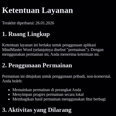
Ketentuan Layanan
Terakhir diperbarui: 26.01.2026
1. Ruang Lingkup
Ketentuan layanan ini berlaku untuk penggunaan aplikasi
MindMaster Word (selanjutnya disebut "permainan"). Dengan
menggunakan permainan ini, Anda menerima ketentuan ini.
2. Penggunaan Permainan
Permainan ini ditujukan untuk penggunaan pribadi, non-komersial.
Anda boleh:
Memainkan permainan di perangkat Anda
Menyimpan progres permainan secara lokal
Membagikan hasil permainan menggunakan fitur berbagi
3. Aktivitas yang Dilarang