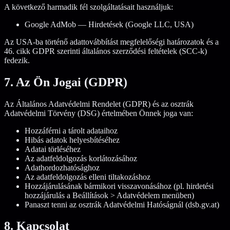
A következő harmadik fél szolgáltatásait használjuk:
Google AdMob — Hirdetések (Google LLC, USA)
Az USA-ba történő adattovábbítást megfelelőségi határozatok és a
46. cikk GDPR szerinti általános szerződési feltételek (SCC-k)
fedezik.
7. Az Ön Jogai (GDPR)
Az Általános Adatvédelmi Rendelet (GDPR) és az osztrák
Adatvédelmi Törvény (DSG) értelmében Önnek joga van:
Hozzáférni a tárolt adataihoz
Hibás adatok helyesbítéséhez
Adatai törléséhez
Az adatfeldolgozás korlátozásához
Adathordozhatósághoz
Az adatfeldolgozás elleni tiltakozáshoz
Hozzájárulásának bármikori visszavonásához (pl. hirdetési
hozzájárulás a Beállítások > Adatvédelem menüben)
Panaszt tenni az osztrák Adatvédelmi Hatóságnál (dsb.gv.at)
8. Kapcsolat